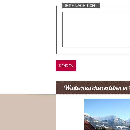
IHRE NACHRICHT
SENDEN
Wintermärchen erleben in 