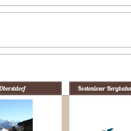
Oberstdorf
Kostenloser Bergbah