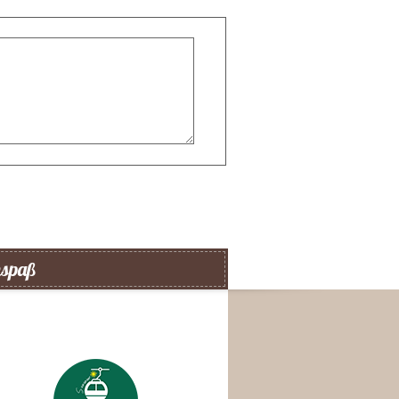
nspaß