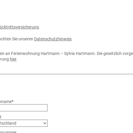
ücktrittsversicherung
.
eachten Sie unseren
Datenschutzhinweis
.
ten an Ferienwohnung Hartmann – Sylvia Hartmann. Die gesetzlich vorge
lärung
hier
hname
*
t
snummer